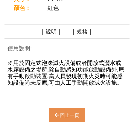
顏色：
紅色
│ 說明 │
│ 規格 │
使用說明:
※
用於固定式泡沬滅火設備或者開放式灑水或
水霧設備之場所
,
除自動感知功能啟動設備外
,
應
有手動啟動裝置
,
當人員發現初期火災時可能感
知設備尚未反應
,
可由人工手動開啟滅火設施。
回上一頁