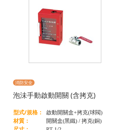
消防安全
泡沬手動啟動開關 (含拷克)
型式/規格：
啟動開關盒+拷克(球閥)
材質：
開關盒(黑鐵) / 拷克(銅)
尺寸：
PT 1/2