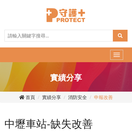
Toggle
naviga
實績分享
首頁
實績分享
消防安全
申報改善
中壢車站-缺失改善