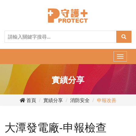
Toggle
naviga
實績分享
首頁
實績分享
消防安全
申報改善
大潭發電廠-申報檢查