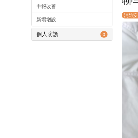
申報改善
消防安
新場增設
個人防護
0