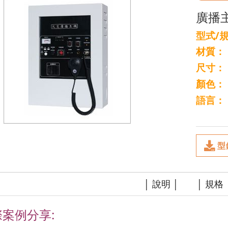
廣播主
型式/
材質：
尺寸：
顏色：
語言：
型
│ 說明 │
│ 規格 
案例分享: