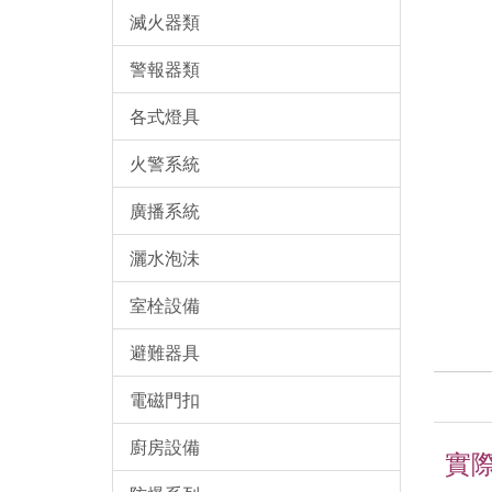
滅火器類
警報器類
各式燈具
火警系統
廣播系統
灑水泡沬
室栓設備
避難器具
電磁門扣
廚房設備
實際