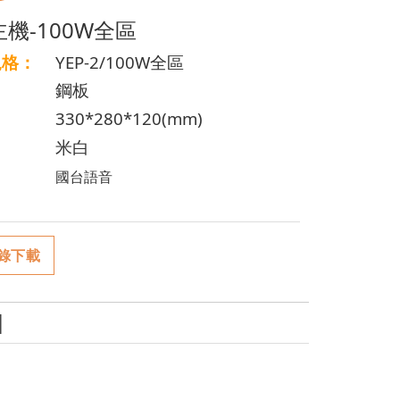
機-100W全區
規
格：
YEP-2/100W全區
鋼板
330*280*120(mm)
米白
國台語音
錄下載
│