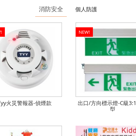
消防安全
個人防護
!
NEW!
Tyy火災警報器-偵煙款
出口/方向標示燈-C級3:
型