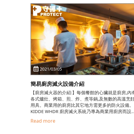
2021/03/05
簡易廚房滅火設備介紹
【廚房滅火器的介紹:】每個餐館的心臟就是廚房,內
各式爐灶、烤箱、煎、炸、煮等鍋,及無數的高溫烹
用具。商業用的廚房比其它地方需更多的防火設備。
KIDDE WHDR 廚房滅火系統乃專為商業用廚房而設..
Read more