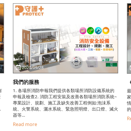
2020/09/28
我們的服務
有
1. 各場所消防申報我們提供各類場所消防設備系統的
查
飪
申報及檢查2. 消防工程安裝及改善各類場所消防系統~
專業設計、規劃、施工及缺失改善工程例如:泡沬系
.
統、火警系統、灑水系統、緊急照明燈、出口燈、滅火
的
器等...
R
Read more