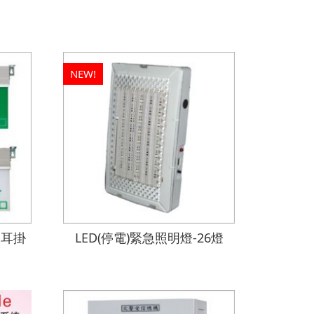
NEW!
1耳掛
LED(停電)緊急照明燈-26燈