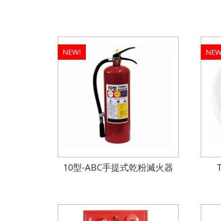
NEW!
NEW
10型-ABC手提式乾粉滅火器