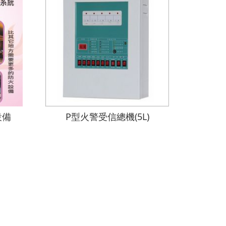
設備
P型火警受信總機(5L)