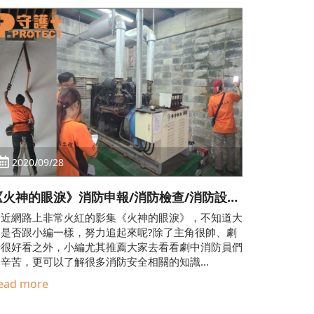
2020/09/28
《火神的眼淚》消防申報/消防檢查/消防設備
壞了都不修嗎? 帶大家認識什麼是消防申報檢
最近網路上非常火紅的影集《火神的眼淚》，不知道大
?
家是否跟小編一樣，努力追起來呢?除了主角很帥、劇
情很好看之外，小編尤其推薦大家去看看劇中消防員們
辛苦，更可以了解很多消防安全相關的知識...
ead more