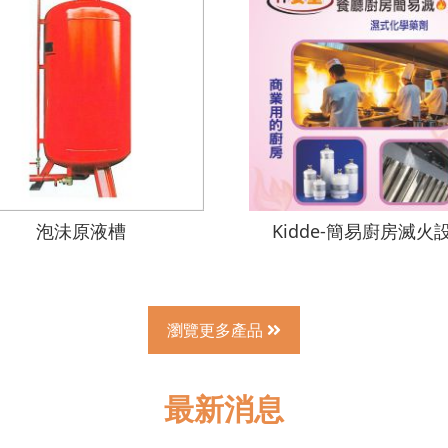
泡沬原液槽
Kidde-簡易廚房滅火
瀏覽更多產品
最新消息